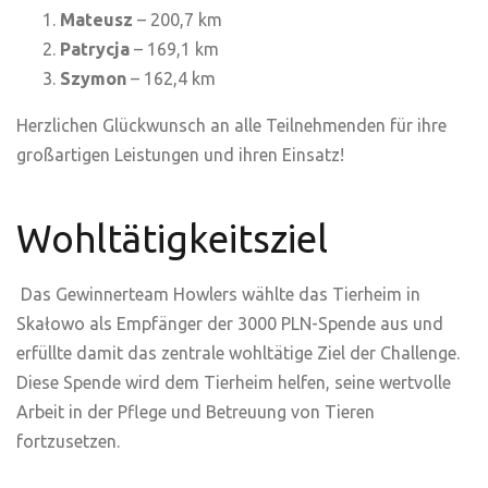
Mateusz
– 200,7 km
Patrycja
– 169,1 km
Szymon
– 162,4 km
Herzlichen Glückwunsch an alle Teilnehmenden für ihre
großartigen Leistungen und ihren Einsatz!
Wohltätigkeitsziel
Das
Gewinnerteam
Howlers
wählte
das
Tierheim
in
Skałowo
als
Empfänger
der 3000 PLN-
Spende
aus
und
erfüllte
damit
das
zentrale
wohltätige
Ziel der Challenge.
Diese
Spende
wird
dem
Tierheim
helfen
, seine
wertvolle
Arbeit in der
Pflege
und
Betreuung
von Tieren
fortzusetzen
.