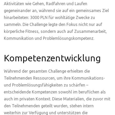
Aktivitäten
wie
Gehen,
Radfahren
und Laufen
gegeneinander
an,
während
sie
auf
ein
gemeinsames
Ziel
hinarbeiteten
: 3000 PLN für
wohltätige
Zwecke
zu
sammeln
. Die Challenge
legte
den Fokus
nicht
nur
auf
körperliche
Fitness,
sondern
auch
auf Zusammenarbeit,
Kommunikation und
Problemlösungskompetenz
.
Kompetenzentwicklung
Während
der
gesamten
Challenge
erhielten
die
Teilnehmenden
Ressourcen
, um
ihre
Kommunikations-
und
Problemlösungsfähigkeiten
zu
schärfen
–
entscheidende
Kompetenzen
sowohl
im
beruflichen
als
auch
im
privaten
Kontext
.
Diese
Materialien
, die
zuvor
mit
den
Teilnehmenden
geteilt
wurden
,
stehen
intern
weiterhin
zur
Verfügung
und
unterstützen
die